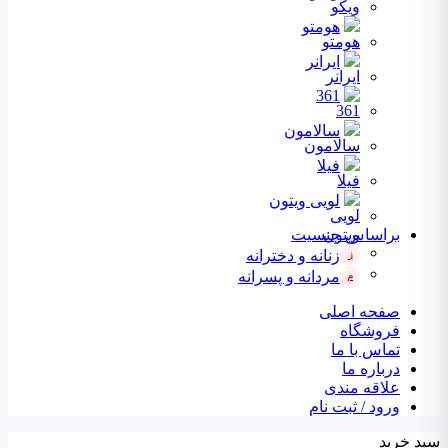
هومتو
ایرانر
361
سالامون
فیلا
لویی ویتون
براساس جنسیت
زنانه و دخترانه
ز
مردانه و پسرانه
م
صفحه اصلی
فروشگاه
تماس با ما
درباره ما
علاقه مندی
ورود / ثبت نام
سبد خرید