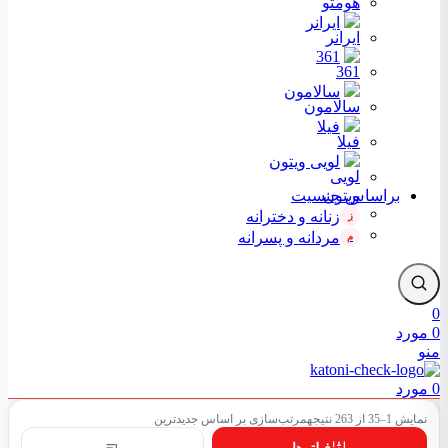
ایرانر
361
سالامون
فیلا
لویی ویتون
براساس جنسیت
زنانه و دخترانه
ز
مردانه و پسرانه
م
0
0
مورد
منو
0
مورد
نمایش 1–35 از 263 نتیجه
مرتب‌سازی بر اساس جدیدترین