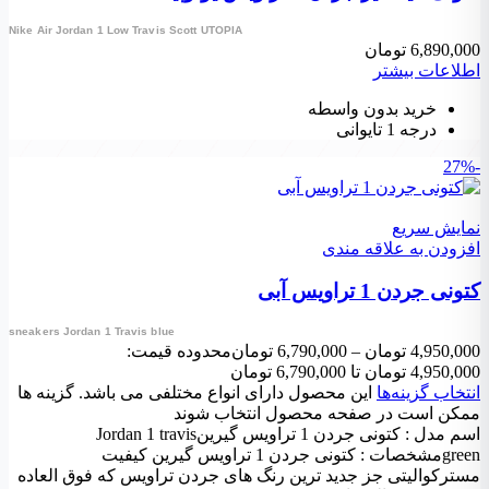
Nike Air Jordan 1 Low Travis Scott UTOPIA
6,890,000
تومان
اطلاعات بیشتر
خرید بدون واسطه
درجه 1 تایوانی
-27%
نمایش سریع
افزودن به علاقه مندی
کتونی جردن 1 تراویس آبی
sneakers Jordan 1 Travis blue
4,950,000
تومان
–
6,790,000
تومان
محدوده قیمت:
4,950,000 تومان تا 6,790,000 تومان
انتخاب گزینه‌ها
این محصول دارای انواع مختلفی می باشد. گزینه ها
ممکن است در صفحه محصول انتخاب شوند
اسم مدل : کتونی جردن 1 تراویس گیرینJordan 1 travis
greenمشخصات : کتونی جردن 1 تراویس گیرین کیفیت
مسترکوالیتی جز جدید ترین رنگ های جردن تراویس که فوق العاده