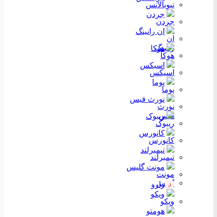
جردن
ان رانینگ
هوکا
اسیکس
پوما
نورث فیس
ریبوک
کانورس
تیمبرلند
مونت گلیس
زارو
ز
ویکو
هومتو