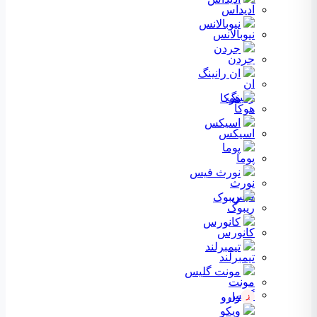
نیوبالانس
جردن
ان رانینگ
هوکا
اسیکس
پوما
نورث فیس
ریبوک
کانورس
تیمبرلند
مونت گلیس
زارو
ز
ویکو